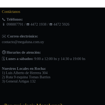
Contáctanos
📞
Teléfonos:
📱 098887791 / ☎️ 4472 1938 / ☎️ 4472 5926
✉️
Correo electrónico:
contacto@megaluna.com.uy
🕒 Horarios de atención:
🗓️
Lunes a sábados:
9:00 a 12:00 hs y 14:30 a 19:00 hs
Nuestros Locales en Rocha:
1) Luis Alberto de Herrera 304
2) Ruta 9 esquina Tomas Barrios
3) General Artigas 132