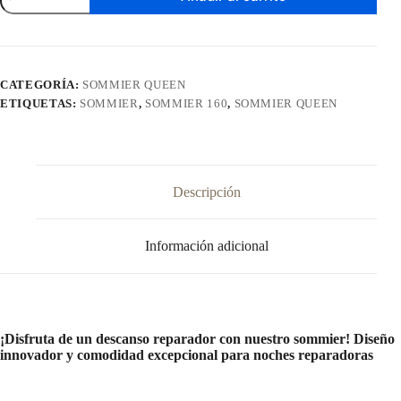
Queen
cantidad
CATEGORÍA:
SOMMIER QUEEN
ETIQUETAS:
SOMMIER
,
SOMMIER 160
,
SOMMIER QUEEN
Descripción
Información adicional
¡Disfruta de un descanso reparador con nuestro sommier! Diseño
innovador y comodidad excepcional para noches reparadoras