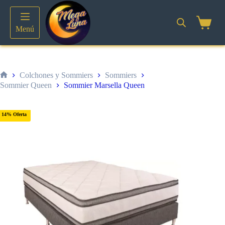
Saltar
al
contenido
Shoppin
Menú
cart
Colchones y Sommiers
Sommiers
Inicio
Sommier Queen
Sommier Marsella Queen
14% Oferta