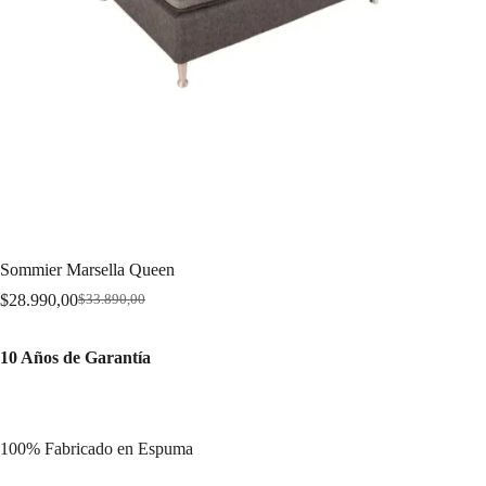
Sommier Marsella Queen
$
28.990,00
$
33.890,00
Original
Current
price
price
was:
is:
10 Años de Garantía
$33.890,00.
$28.990,00.
100% Fabricado en Espuma