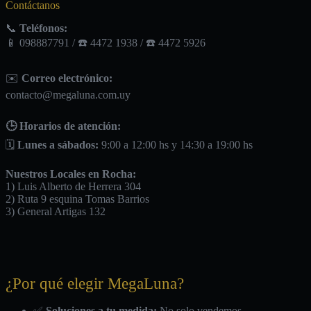
Contáctanos
📞
Teléfonos:
📱 098887791 / ☎️ 4472 1938 / ☎️ 4472 5926
✉️
Correo electrónico:
contacto@megaluna.com.uy
🕒 Horarios de atención:
🗓️
Lunes a sábados:
9:00 a 12:00 hs y 14:30 a 19:00 hs
Nuestros Locales en Rocha:
1) Luis Alberto de Herrera 304
2) Ruta 9 esquina Tomas Barrios
3) General Artigas 132
¿Por qué elegir MegaLuna?
✅
Soluciones a tu medida:
No solo vendemos