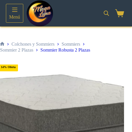
Saltar
al
contenido
Shoppin
Menú
cart
Colchones y Sommiers
Sommiers
Inicio
Sommier 2 Plazas
Sommier Robusta 2 Plazas
14% Oferta