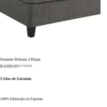
Sommier Robusta 2 Plazas
$
14.690,00
$
17.150,00
Original
Current
price
price
was:
is:
3 Años de Garantía
$17.150,00.
$14.690,00.
100% Fabricado en Espuma