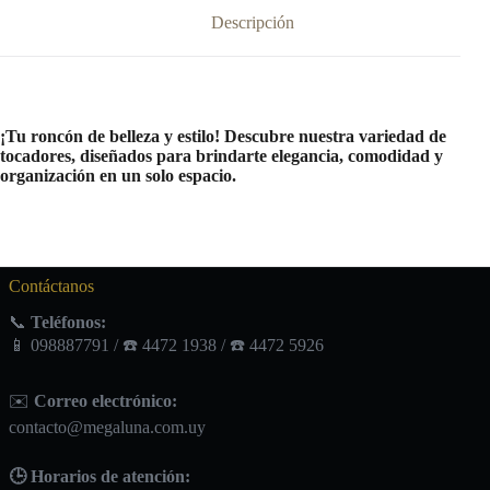
Descripción
¡Tu roncón de belleza y estilo! Descubre nuestra variedad de
tocadores, diseñados para brindarte elegancia, comodidad y
organización en un solo espacio.
Contáctanos
📞
Teléfonos:
📱 098887791 / ☎️ 4472 1938 / ☎️ 4472 5926
✉️
Correo electrónico:
contacto@megaluna.com.uy
🕒 Horarios de atención: