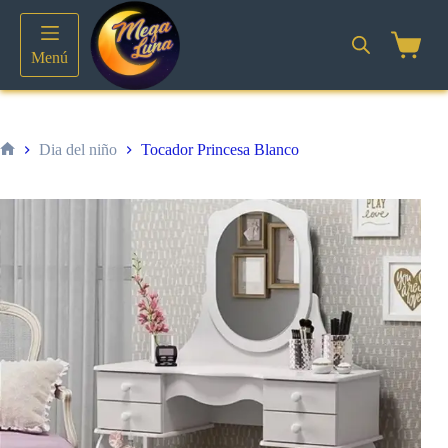
Saltar
al
contenido
Shoppin
Menú
cart
Dia del niño
Tocador Princesa Blanco
Inicio