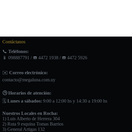
Contáctanos
📞
Teléfonos:
📱 098887791 / ☎️ 4472 1938 / ☎️ 4472 5926
✉️
Correo electrónico:
contacto@megaluna.com.uy
🕒 Horarios de atención:
🗓️
Lunes a sábados:
9:00 a 12:00 hs y 14:30 a 19:00 hs
Nuestros Locales en Rocha:
1) Luis Alberto de Herrera 304
2) Ruta 9 esquina Tomas Barrios
3) General Artigas 132