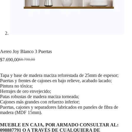
Aereo Joy Blanco 3 Puertas
$
7.690,00
$
8.790,00
Original
Current
price
price
was:
is:
Tapa y base de madera maciza reforestada de 25mm de espesor;
$8.790,00.
$7.690,00.
Puertas y frentes de cajones en bajo relieve, acabado lacado;
Pintura no tóxica;
Herrajes de oro envejecido;
Patas robustas de madera maciza torneada;
Cajones más grandes con refuerzo inferior;
Puertas, cajones y separadores fabricados en paneles de fibra de
madera (MDF 15mm).
MUEBLE EN CAJA, POR ARMADO CONSULTAR AL:
098887791 O A TRAVÈS DE CUALQUIERA DE