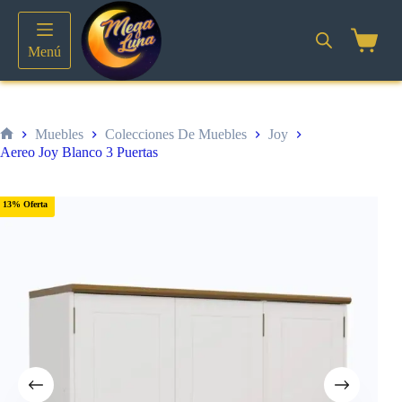
Saltar
al
contenido
Shoppin
Menú
cart
Muebles
Colecciones De Muebles
Joy
Inicio
Aereo Joy Blanco 3 Puertas
13% Oferta