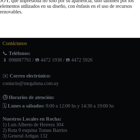
JOY, que impresiona no solo por su apariencia, sino también por los
elementos utilizados en su diseño, con énfasis en el uso de recursos
renovables.
Contáctanos
📞
Teléfonos:
📱 098887791 / ☎️ 4472 1938 / ☎️ 4472 5926
✉️
Correo electrónico:
contacto@megaluna.com.uy
🕒 Horarios de atención:
🗓️
Lunes a sábados:
9:00 a 12:00 hs y 14:30 a 19:00 hs
Nuestros Locales en Rocha:
1) Luis Alberto de Herrera 304
2) Ruta 9 esquina Tomas Barrios
3) General Artigas 132