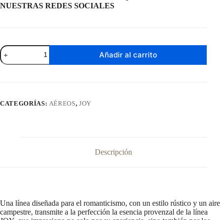
NUESTRAS REDES SOCIALES
Aereo
Añadir al carrito
Joy
Blanco
3
Puertas
cantidad
CATEGORÍAS:
AÉREOS
,
JOY
Descripción
Una línea diseñada para el romanticismo, con un estilo rústico y un aire
campestre, transmite a la perfección la esencia provenzal de la línea