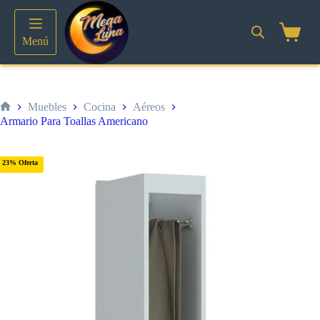
Saltar
al
contenido
Shoppin
Menú
cart
Muebles
Cocina
Aéreos
Inicio
Armario Para Toallas Americano
23% Oferta