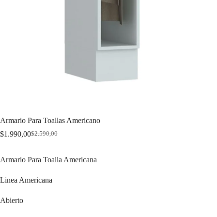
Armario Para Toallas Americano
$
1.990,00
$
2.590,00
Original
Current
price
price
was:
is:
Armario Para Toalla Americana
$2.590,00.
$1.990,00.
Linea Americana
Abierto