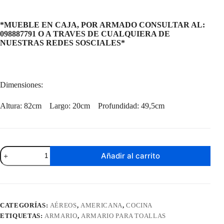
*MUEBLE EN CAJA, POR ARMADO CONSULTAR AL:
098887791 O A TRAVES DE CUALQUIERA DE
NUESTRAS REDES SOSCIALES*
Dimensiones:
Altura: 82cm Largo: 20cm Profundidad: 49,5cm
Armario
Añadir al carrito
Para
Toallas
Americano
cantidad
CATEGORÍAS:
AÉREOS
,
AMERICANA
,
COCINA
ETIQUETAS:
ARMARIO
,
ARMARIO PARA TOALLAS