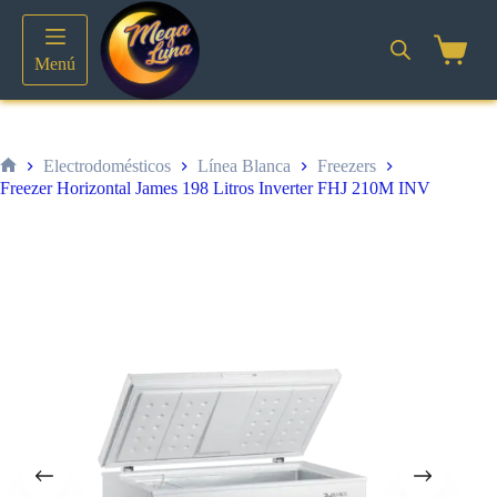
Saltar
al
contenido
Shoppin
Menú
cart
Electrodomésticos
Línea Blanca
Freezers
Inicio
Freezer Horizontal James 198 Litros Inverter FHJ 210M INV