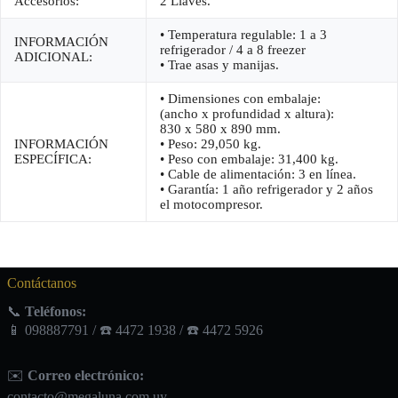
Accesorios:
2 Llaves.
• Temperatura regulable: 1 a 3
INFORMACIÓN
refrigerador / 4 a 8 freezer
ADICIONAL:
• Trae asas y manijas.
• Dimensiones con embalaje:
(ancho x profundidad x altura):
830 x 580 x 890 mm.
INFORMACIÓN
• Peso: 29,050 kg.
ESPECÍFICA:
• Peso con embalaje: 31,400 kg.
• Cable de alimentación: 3 en línea.
• Garantía: 1 año refrigerador y 2 años
el motocompresor.
Contáctanos
📞
Teléfonos:
📱 098887791 / ☎️ 4472 1938 / ☎️ 4472 5926
✉️
Correo electrónico:
contacto@megaluna.com.uy