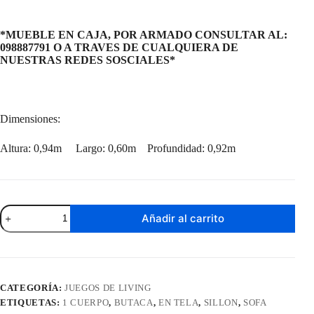
*MUEBLE EN CAJA, POR ARMADO CONSULTAR AL:
098887791 O A TRAVES DE CUALQUIERA DE
NUESTRAS REDES SOSCIALES*
Dimensiones:
Altura: 0,94m Largo: 0,60m Profundidad: 0,92m
Sofá
Añadir al carrito
Butaca
Flower
1
cuerpo
Pastel
cantidad
CATEGORÍA:
JUEGOS DE LIVING
ETIQUETAS:
1 CUERPO
,
BUTACA
,
EN TELA
,
SILLON
,
SOFA