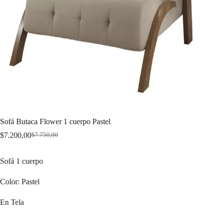
Sofá Butaca Flower 1 cuerpo Pastel
$
7.200,00
$
7.750,00
Original
Current
price
price
was:
is:
Sofá 1 cuerpo
$7.750,00.
$7.200,00.
Color: Pastel
En Tela