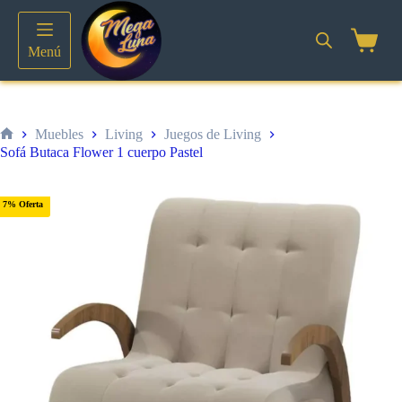
Saltar
al
contenido
Shoppin
Menú
cart
Muebles
Living
Juegos de Living
Inicio
Sofá Butaca Flower 1 cuerpo Pastel
7% Oferta