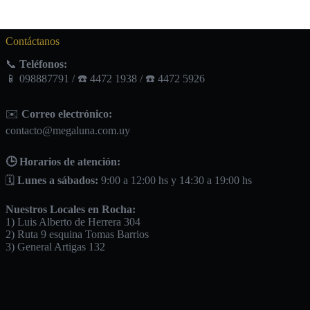
Contáctanos
📞
Teléfonos:
📱 098887791 / ☎️ 4472 1938 / ☎️ 4472 5926
✉️
Correo electrónico:
contacto@megaluna.com.uy
🕒 Horarios de atención:
🗓️
Lunes a sábados:
9:00 a 12:00 hs y 14:30 a 19:00 hs
Nuestros Locales en Rocha:
1) Luis Alberto de Herrera 304
2) Ruta 9 esquina Tomas Barrios
3) General Artigas 132