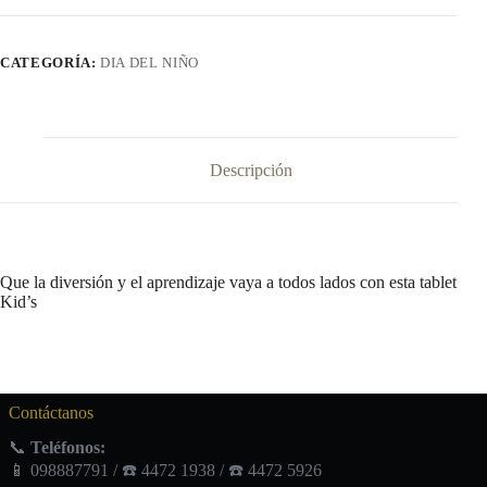
Infantiles
cantidad
CATEGORÍA:
DIA DEL NIÑO
Descripción
Que la diversión y el aprendizaje vaya a todos lados con esta tablet
Kid’s
Contáctanos
📞
Teléfonos:
📱 098887791 / ☎️ 4472 1938 / ☎️ 4472 5926