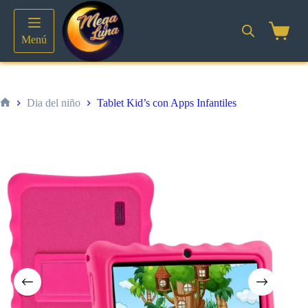
Saltar
al
contenido
Shoppin
Menú
cart
Dia del niño
Tablet Kid’s con Apps Infantiles
Inicio