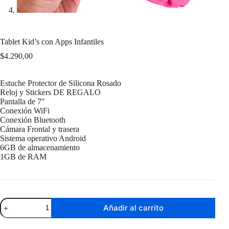
Tablet Kid’s con Apps Infantiles
$
4.290,00
Estuche Protector de Silicona Rosado
Reloj y Stickers DE REGALO
Pantalla de 7″
Conexión WiFi
Conexión Bluetooth
Cámara Frontal y trasera
Sistema operativo Android
6GB de almacenamiento
1GB de RAM
Tablet
Añadir al carrito
Kid’s
con
Apps